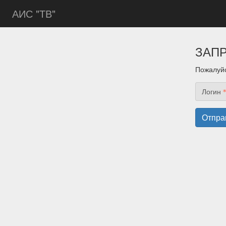
АИС "ТВ"
ЗАП
Пожалуйс
Логин
Отпра